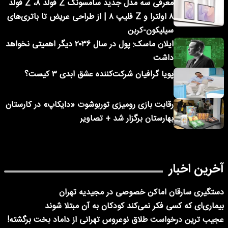
معرفی سه مدل جدید سامسونگ Z فولد ۸، Z فولد
۸ اولترا و Z فلیپ ۸ | از طراحی عریض تا باتری‌های
سیلیکون-کربن
ایلان ماسک: پول در سال ۲۰۳۶ دیگر اهمیتی نخواهد
داشت
پویا گرافیان شرکت‌کننده عشق ابدی ۳ کیست؟
رقابت بازی رومیزی توربوشوت «دایکاپ» در کارستان
بهارستان برگزار شد + تصاویر
آخرین اخبار
دستگیری سارقان اماکن خصوصی در مجیدیه تهران
بیماری‌ای که کسی فکر نمی‌کند کودکان به آن مبتلا شوند
عجیب ترین درخواست طلاق نوعروس تهرانی از داماد بخت برگشته!