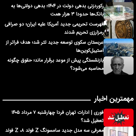
رکوردزنی بدهی دولت در ۱۴۰۴؛ بدهی دولتی‌ها به
بانک‌ها حدودا ۳ هزار همت
فهرست تحریمی جدید آمریکا علیه ایران؛ دو صرافی
رمزارزی تحریم شدند
عربستان سکوی توسعه جدید تتر شد؛ هدف فراتر از
استیبل‌کوین‌ها
بازنشستگی پیش از موعد برقرار ماند؛ حقوق چگونه
محاسبه می‌شود؟
مهمترین اخبار
فوری | ادارات تهران فردا چهارشنبه ۷ مرداد ۱۴۰۵
تعطیل شد؟
معرفی سه مدل جدید سامسونگ Z فولد ۸، Z فولد