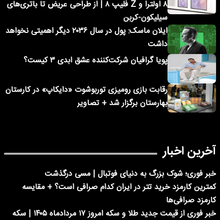
۸ اولترا و Z فلیپ ۸ | از طراحی عریض تا باتری‌های
سیلیکون-کربن
ایلان ماسک: پول در سال ۲۰۳۶ دیگر اهمیتی نخواهد
داشت
پویا گرافیان شرکت‌کننده عشق ابدی ۳ کیست؟
رقابت بازی رومیزی توربوشوت «دایکاپ» در کارستان
بهارستان برگزار شد + تصاویر
آخرین اخبار
خبر فوری؛‌ شوک بزرگ به دنیای فوتبال | مسی درگذشت
کمترین کارمزد خرید تتر در ایران کدام صرافی است؟ + مقایسه
کارمزد صرافی‌ها
خبر فوری از قیمت جدید طلا و سکه امروز ۱۷ مردادماه ۱۴۰۵ | سکه