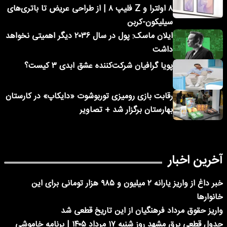
۸ اولترا و Z فلیپ ۸ | از طراحی عریض تا باتری‌های
سیلیکون-کربن
ایلان ماسک: پول در سال ۲۰۳۶ دیگر اهمیتی نخواهد
داشت
پویا گرافیان شرکت‌کننده عشق ابدی ۳ کیست؟
رقابت بازی رومیزی توربوشوت «دایکاپ» در کارستان
بهارستان برگزار شد + تصاویر
آخرین اخبار
خبر داغ از واریز یارانه ۲ میلیون و ۹۸۵ هزار تومانی برای این
خانوارها
واریز حقوق مرداد فرهنگیان از این تاریخ قطعی شد
جدول قطعی برق مشهد روز شنبه ۱۷ مرداد ۱۴۰۵ | برنامه خاموشی