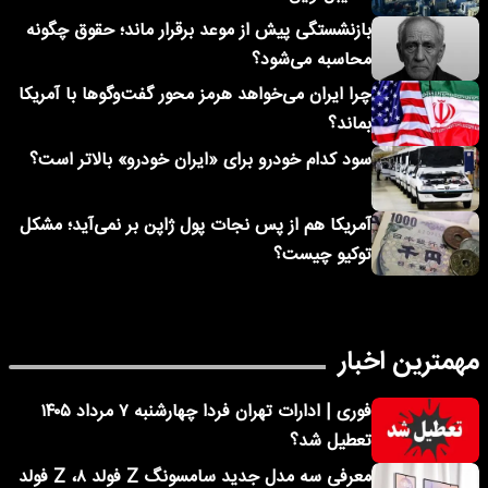
بازنشستگی پیش از موعد برقرار ماند؛ حقوق چگونه
محاسبه می‌شود؟
چرا ایران می‌خواهد هرمز محور گفت‌وگوها با آمریکا
بماند؟
سود کدام خودرو برای «ایران خودرو» بالاتر است؟
آمریکا هم از پس نجات پول ژاپن بر نمی‌آید؛ مشکل
توکیو چیست؟
مهمترین اخبار
فوری | ادارات تهران فردا چهارشنبه ۷ مرداد ۱۴۰۵
تعطیل شد؟
معرفی سه مدل جدید سامسونگ Z فولد ۸، Z فولد