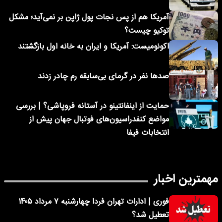
آمریکا هم از پس نجات پول ژاپن بر نمی‌آید؛ مشکل
توکیو چیست؟
اکونومیست: آمریکا و ایران به خانه اول بازگشتند
صدها نفر در گرمای بی‌سابقه رم چادر زدند
حمایت از اینفانتینو در آستانه فروپاشی؟ | بررسی
مواضع کنفدراسیون‌های فوتبال جهان پیش از
انتخابات فیفا
مهمترین اخبار
فوری | ادارات تهران فردا چهارشنبه ۷ مرداد ۱۴۰۵
تعطیل شد؟