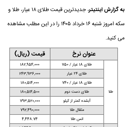
به گزارش اینتیتر
، جدیدترین قیمت طلای ۱۸ عیار، طلا و
سکه امروز شنبه ۱۶ خرداد ۱۴۰۵ را در این مطلب مشاهده
می کنید.
عنوان نرخ
قیمت (ریال)
طلای 18 عیار / 750
182,954,000
طلای ۲۴ عیار
243,936,000
طلای 18 عیار / 740
180,514,000
طلا
طلای دست دوم
180,514,500
آبشده کمتر از کیلو
793,520,000
مثقال طلا
792,490,000
انس طلا
4,448.74