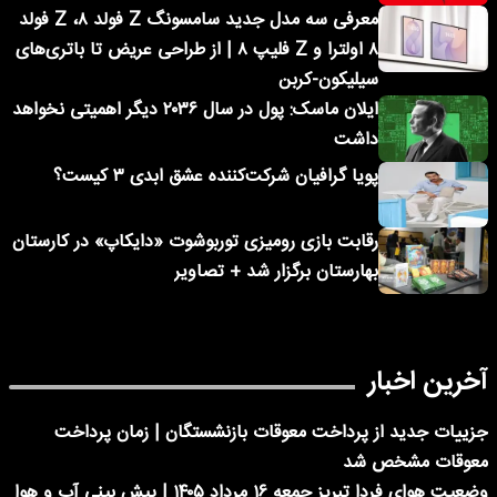
معرفی سه مدل جدید سامسونگ Z فولد ۸، Z فولد
۸ اولترا و Z فلیپ ۸ | از طراحی عریض تا باتری‌های
سیلیکون-کربن
ایلان ماسک: پول در سال ۲۰۳۶ دیگر اهمیتی نخواهد
داشت
پویا گرافیان شرکت‌کننده عشق ابدی ۳ کیست؟
رقابت بازی رومیزی توربوشوت «دایکاپ» در کارستان
بهارستان برگزار شد + تصاویر
آخرین اخبار
جزییات جدید از پرداخت معوقات بازنشستگان | زمان پرداخت
معوقات مشخص شد
وضعیت هوای فردا تبریز جمعه ۱۶ مرداد ۱۴۰۵ | پیش بینی آب و هوا