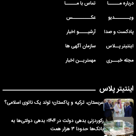
درباره مــــــا
تماس با مــــــا
ویــــــــدیو
عکــــــــــس
پادکست و صدا
آرشیـــــو اخبار
اینتیتر پــلاس
سازمان آگهی ها
مجله خبـــری
مهمتریــن اخبار
اینتیتر پلاس
عربستان، ترکیه و پاکستان؛ تولد یک ناتوی اسلامی؟
رکوردزنی بدهی دولت در ۱۴۰۴؛ بدهی دولتی‌ها به
بانک‌ها حدودا ۳ هزار همت