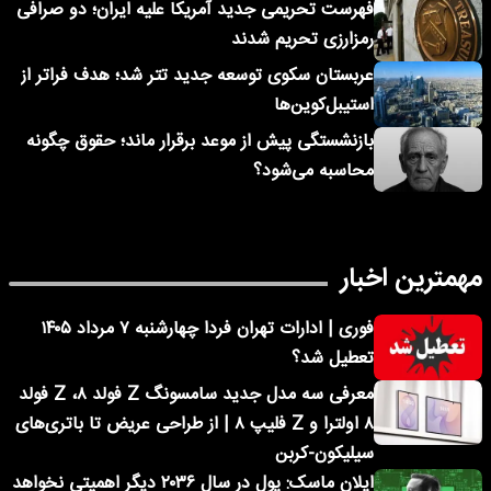
فهرست تحریمی جدید آمریکا علیه ایران؛ دو صرافی
رمزارزی تحریم شدند
عربستان سکوی توسعه جدید تتر شد؛ هدف فراتر از
استیبل‌کوین‌ها
بازنشستگی پیش از موعد برقرار ماند؛ حقوق چگونه
محاسبه می‌شود؟
مهمترین اخبار
فوری | ادارات تهران فردا چهارشنبه ۷ مرداد ۱۴۰۵
تعطیل شد؟
معرفی سه مدل جدید سامسونگ Z فولد ۸، Z فولد
۸ اولترا و Z فلیپ ۸ | از طراحی عریض تا باتری‌های
سیلیکون-کربن
ایلان ماسک: پول در سال ۲۰۳۶ دیگر اهمیتی نخواهد