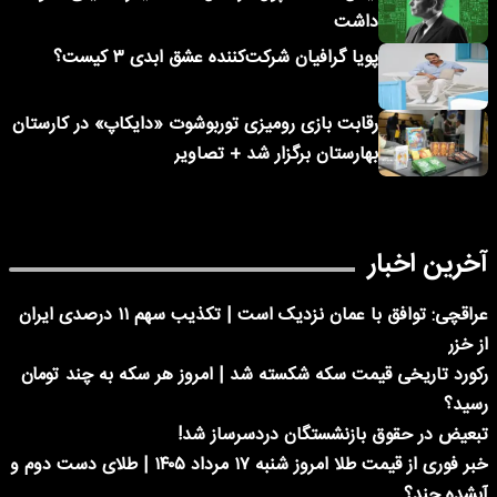
داشت
پویا گرافیان شرکت‌کننده عشق ابدی ۳ کیست؟
رقابت بازی رومیزی توربوشوت «دایکاپ» در کارستان
بهارستان برگزار شد + تصاویر
آخرین اخبار
عراقچی: توافق با عمان نزدیک است | تکذیب سهم ۱۱ درصدی ایران
از خزر
رکورد تاریخی قیمت سکه شکسته شد | امروز هر سکه به چند تومان
رسید؟
تبعیض در حقوق بازنشستگان دردسرساز شد!
خبر فوری از قیمت طلا امروز شنبه ۱۷ مرداد ۱۴۰۵ | طلای دست دوم و
آبشده چند؟