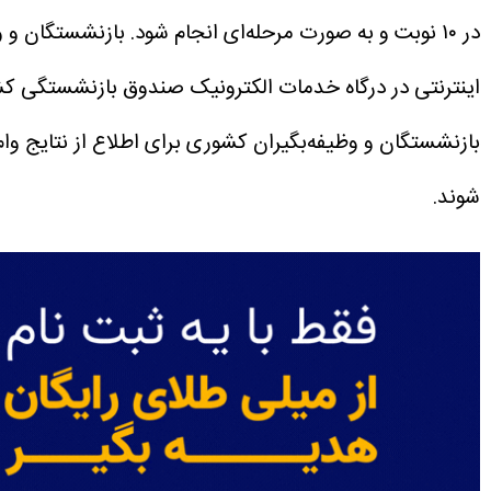
در ۱۰ نوبت و به صورت مرحله‌ای انجام شود.
اینترنتی در درگاه خدمات الکترونیک صندوق بازنشستگی کشوری به نشانی ces.cspf.ir/govsso/sb-urgent-loan
شوند.