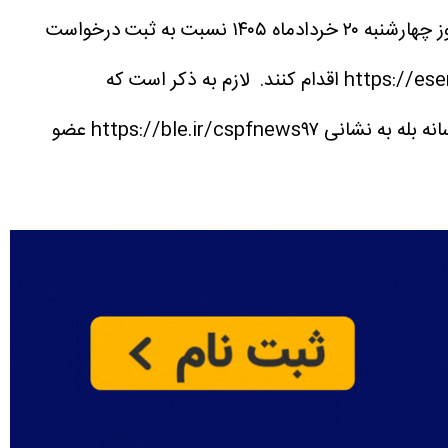
بازنشستگان و وظیفه بگیران صندوق بازنشستگی کشوری حداکثر تا پایان روز چهارشنبه ۲۰ خردادماه ۱۴۰۵ نسبت به ثبت درخواست
لازم به ذکر است که
بازنشستگان و وظیفه‌بگیران کشوری برای اطلاع از نتایج وام ۱۴۰۵، نوبت بندی وام در کانال رسمی این صندوق در پیام رسانه بله به نشانی https://ble.ir/cspfnews۹۷ عضو