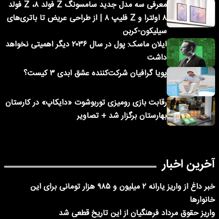
معرفی سه مدل جدید سامسونگ Z فولد ۸، Z فولد
۸ اولترا و Z فلیپ ۸ | از طراحی عریض تا باتری‌های
سیلیکون-کربن
ایلان ماسک: پول در سال ۲۰۳۶ دیگر اهمیتی نخواهد
داشت
پویا گرافیان شرکت‌کننده عشق ابدی ۳ کیست؟
رقابت بازی رومیزی توربوشوت «دایکاپ» در کارستان
بهارستان برگزار شد + تصاویر
آخرین اخبار
خبر داغ از واریز یارانه ۲ میلیون و ۹۸۵ هزار تومانی برای این
خانوارها
واریز حقوق مرداد فرهنگیان از این تاریخ قطعی شد