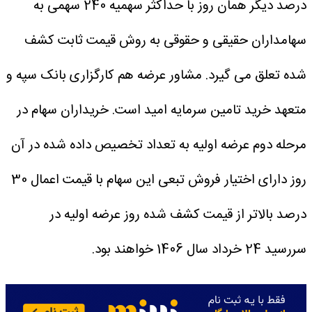
درصد دیگر همان روز با حداکثر سهمیه 240 سهمی به
سهامداران حقیقی و حقوقی به روش قیمت ثابت کشف
شده تعلق می گیرد. مشاور عرضه هم کارگزاری بانک سپه و
متعهد خرید تامین سرمایه امید است.
ﺧﺮﯾﺪاران ﺳﻬﺎم در
ﻣﺮﺣﻠﻪ دوم ﻋﺮﺿﻪ اوﻟﯿﻪ ﺑﻪ ﺗﻌﺪاد ﺗﺨﺼﯿﺺ داده ﺷﺪه در آن
روز دارای اﺧﺘﯿﺎر ﻓﺮوش تبعی اﯾﻦ ﺳﻬﺎم با قیمت اعمال 30
درصد بالاتر از قیمت کشف شده روز عرضه اولیه در
سررسید 24 خرداد سال 1406 ﺧﻮاﻫﻨﺪ ﺑﻮد.