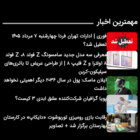
مهمترین اخبار
فوری | ادارات تهران فردا چهارشنبه ۷ مرداد ۱۴۰۵
تعطیل شد؟
معرفی سه مدل جدید سامسونگ Z فولد ۸، Z فولد
۸ اولترا و Z فلیپ ۸ | از طراحی عریض تا باتری‌های
سیلیکون-کربن
ایلان ماسک: پول در سال ۲۰۳۶ دیگر اهمیتی نخواهد
داشت
پویا گرافیان شرکت‌کننده عشق ابدی ۳ کیست؟
رقابت بازی رومیزی توربوشوت «دایکاپ» در کارستان
بهارستان برگزار شد + تصاویر