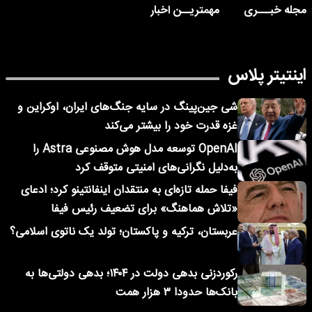
مجله خبـــری
مهمتریــن اخبار
اینتیتر پلاس
شی جین‌پینگ در سایه جنگ‌های ایران، اوکراین و
غزه قدرت خود را بیشتر می‌کند
OpenAI توسعه مدل هوش مصنوعی Astra را
به‌دلیل نگرانی‌های امنیتی متوقف کرد
فیفا حمله تازه‌ای به منتقدان اینفانتینو کرد؛ ادعای
«تلاش هماهنگ» برای تضعیف رئیس فیفا
عربستان، ترکیه و پاکستان؛ تولد یک ناتوی اسلامی؟
رکوردزنی بدهی دولت در ۱۴۰۴؛ بدهی دولتی‌ها به
بانک‌ها حدودا ۳ هزار همت