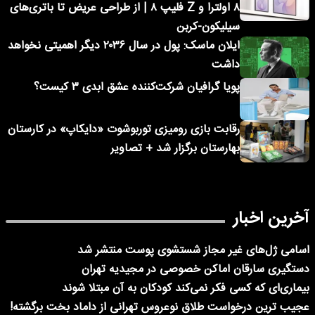
۸ اولترا و Z فلیپ ۸ | از طراحی عریض تا باتری‌های
سیلیکون-کربن
ایلان ماسک: پول در سال ۲۰۳۶ دیگر اهمیتی نخواهد
داشت
پویا گرافیان شرکت‌کننده عشق ابدی ۳ کیست؟
رقابت بازی رومیزی توربوشوت «دایکاپ» در کارستان
بهارستان برگزار شد + تصاویر
آخرین اخبار
اسامی ژل‌های غیر مجاز شستشوی پوست منتشر شد
دستگیری سارقان اماکن خصوصی در مجیدیه تهران
بیماری‌ای که کسی فکر نمی‌کند کودکان به آن مبتلا شوند
عجیب ترین درخواست طلاق نوعروس تهرانی از داماد بخت برگشته!