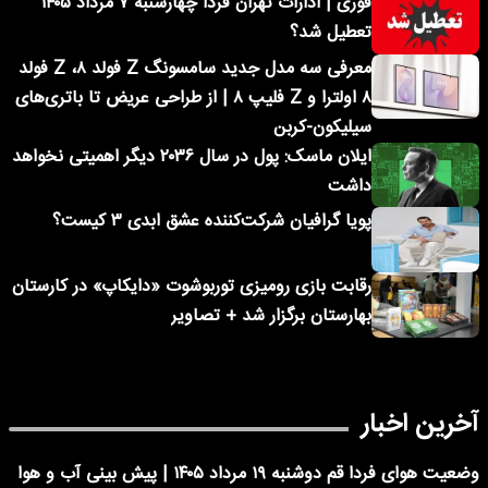
فوری | ادارات تهران فردا چهارشنبه ۷ مرداد ۱۴۰۵
تعطیل شد؟
معرفی سه مدل جدید سامسونگ Z فولد ۸، Z فولد
۸ اولترا و Z فلیپ ۸ | از طراحی عریض تا باتری‌های
سیلیکون-کربن
ایلان ماسک: پول در سال ۲۰۳۶ دیگر اهمیتی نخواهد
داشت
پویا گرافیان شرکت‌کننده عشق ابدی ۳ کیست؟
رقابت بازی رومیزی توربوشوت «دایکاپ» در کارستان
بهارستان برگزار شد + تصاویر
آخرین اخبار
وضعیت هوای فردا قم دوشنبه ۱۹ مرداد ۱۴۰۵ | پیش بینی آب و هوا