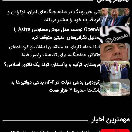
شی جین‌پینگ در سایه جنگ‌های ایران، اوکراین و
غزه قدرت خود را بیشتر می‌کند
OpenAI توسعه مدل هوش مصنوعی Astra را
به‌دلیل نگرانی‌های امنیتی متوقف کرد
فیفا حمله تازه‌ای به منتقدان اینفانتینو کرد؛ ادعای
«تلاش هماهنگ» برای تضعیف رئیس فیفا
عربستان، ترکیه و پاکستان؛ تولد یک ناتوی اسلامی؟
رکوردزنی بدهی دولت در ۱۴۰۴؛ بدهی دولتی‌ها به
بانک‌ها حدودا ۳ هزار همت
مهمترین اخبار