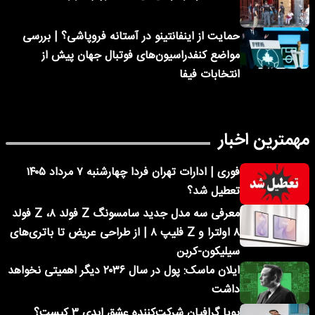
حمایت از اینفانتینو در آستانه فروپاشی؟ | بررسی
مواضع کنفدراسیون‌های فوتبال جهان پیش از
انتخابات فیفا
مهمترین اخبار
فوری | ادارات تهران فردا چهارشنبه ۷ مرداد ۱۴۰۵
تعطیل شد؟
معرفی سه مدل جدید سامسونگ Z فولد ۸، Z فولد
۸ اولترا و Z فلیپ ۸ | از طراحی عریض تا باتری‌های
سیلیکون-کربن
ایلان ماسک: پول در سال ۲۰۳۶ دیگر اهمیتی نخواهد
داشت
پویا گرافیان شرکت‌کننده عشق ابدی ۳ کیست؟