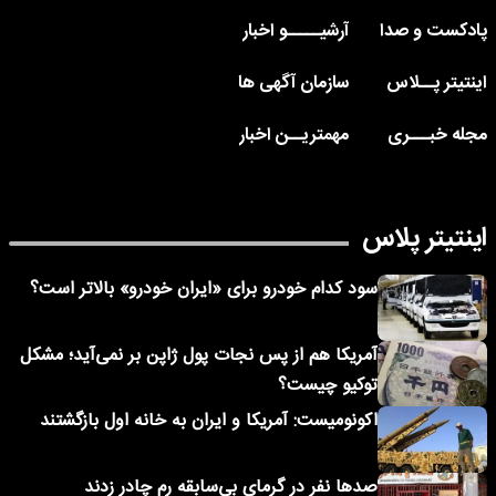
پادکست و صدا
آرشیـــــو اخبار
اینتیتر پــلاس
سازمان آگهی ها
مجله خبـــری
مهمتریــن اخبار
اینتیتر پلاس
سود کدام خودرو برای «ایران خودرو» بالاتر است؟
آمریکا هم از پس نجات پول ژاپن بر نمی‌آید؛ مشکل
توکیو چیست؟
اکونومیست: آمریکا و ایران به خانه اول بازگشتند
صدها نفر در گرمای بی‌سابقه رم چادر زدند