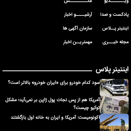
ویــــــــدیو
عکــــــــــس
پادکست و صدا
آرشیـــــو اخبار
اینتیتر پــلاس
سازمان آگهی ها
مجله خبـــری
مهمتریــن اخبار
اینتیتر پلاس
سود کدام خودرو برای «ایران خودرو» بالاتر است؟
آمریکا هم از پس نجات پول ژاپن بر نمی‌آید؛ مشکل
توکیو چیست؟
اکونومیست: آمریکا و ایران به خانه اول بازگشتند