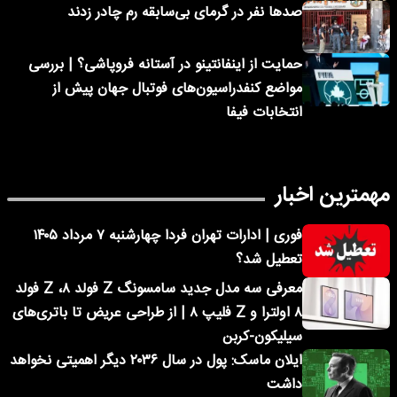
صدها نفر در گرمای بی‌سابقه رم چادر زدند
حمایت از اینفانتینو در آستانه فروپاشی؟ | بررسی
مواضع کنفدراسیون‌های فوتبال جهان پیش از
انتخابات فیفا
مهمترین اخبار
فوری | ادارات تهران فردا چهارشنبه ۷ مرداد ۱۴۰۵
تعطیل شد؟
معرفی سه مدل جدید سامسونگ Z فولد ۸، Z فولد
۸ اولترا و Z فلیپ ۸ | از طراحی عریض تا باتری‌های
سیلیکون-کربن
ایلان ماسک: پول در سال ۲۰۳۶ دیگر اهمیتی نخواهد
داشت