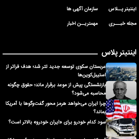
اینتیتر پــلاس
سازمان آگهی ها
مجله خبـــری
مهمتریــن اخبار
اینتیتر پلاس
عربستان سکوی توسعه جدید تتر شد؛ هدف فراتر از
استیبل‌کوین‌ها
بازنشستگی پیش از موعد برقرار ماند؛ حقوق چگونه
محاسبه می‌شود؟
چرا ایران می‌خواهد هرمز محور گفت‌وگوها با آمریکا
بماند؟
سود کدام خودرو برای «ایران خودرو» بالاتر است؟