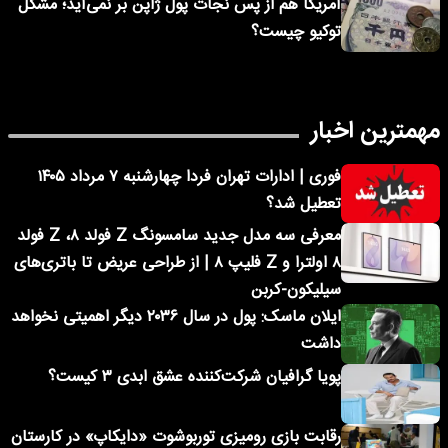
آمریکا هم از پس نجات پول ژاپن بر نمی‌آید؛ مشکل
توکیو چیست؟
مهمترین اخبار
فوری | ادارات تهران فردا چهارشنبه ۷ مرداد ۱۴۰۵
تعطیل شد؟
معرفی سه مدل جدید سامسونگ Z فولد ۸، Z فولد
۸ اولترا و Z فلیپ ۸ | از طراحی عریض تا باتری‌های
سیلیکون-کربن
ایلان ماسک: پول در سال ۲۰۳۶ دیگر اهمیتی نخواهد
داشت
پویا گرافیان شرکت‌کننده عشق ابدی ۳ کیست؟
رقابت بازی رومیزی توربوشوت «دایکاپ» در کارستان