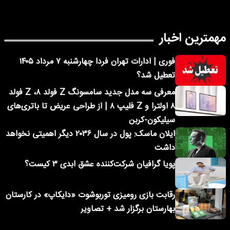
مهمترین اخبار
فوری | ادارات تهران فردا چهارشنبه ۷ مرداد ۱۴۰۵
تعطیل شد؟
معرفی سه مدل جدید سامسونگ Z فولد ۸، Z فولد
۸ اولترا و Z فلیپ ۸ | از طراحی عریض تا باتری‌های
سیلیکون-کربن
ایلان ماسک: پول در سال ۲۰۳۶ دیگر اهمیتی نخواهد
داشت
پویا گرافیان شرکت‌کننده عشق ابدی ۳ کیست؟
رقابت بازی رومیزی توربوشوت «دایکاپ» در کارستان
بهارستان برگزار شد + تصاویر