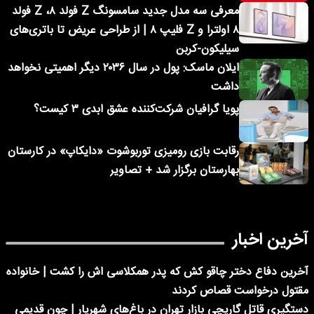
معرفی سه مدل جدید سامسونگ Z فولد ۸، Z فولد
۸ اولترا و Z فلیپ ۸ | از طراحی عریض تا باتری‌های
سیلیکون-کربن
ایلان ماسک: پول در سال ۲۰۳۶ دیگر اهمیتی نخواهد
داشت
پویا گرافیان شرکت‌کننده عشق ابدی ۳ کیست؟
رقابت بازی رومیزی توربوشوت «دایکاپ» در کارستان
بهارستان برگزار شد + تصاویر
آخرین اخبار
آخرین دفاع دختر چاقو کش که پدر همکلاسی اش را کشت | خانواده
مقتول درخواست قصاص کردند
دستگیری قاتل گاریچی بازار تهران در باغ‌های شهریار | چون قدیمی