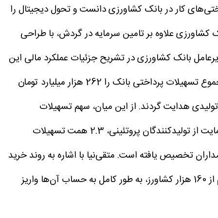
ختی‌های کار در بانک کشاورزی دانست و تحول دیجیتال را
انک کشاورزی علاوه بر تامین سرمایه در گردش، با طراحی
رعامل بانک کشاورزی در تشریح جزئیات عملکرد مالی این
نهاد، از رشد خیره‌کننده 70 درصدی منابع بانک خبر داد که رقمی بالاتر از میانگین نظام بانکی کشور به شمار می‌رود. او مجموع تسهیلات پرداختی بانک را 262 هزار میلیارد تومان
تولیدی هدایت گردند. از این میان، سهم تسهیلات
قرض‌الحسنه ازدواج و فرزندآوری معادل 7.8 همت و سهم بخش مسکن نیز 7.6 همت بوده است. همچنین در راستای حمایت از تولیدکنندگان پروتئینی، 2.3 همت تسهیلات
رای شارژ کیف پول مرغداران و دامداران تخصیص یافته است. متقی‌نیا با اشاره به روند خرید
تضمینی گندم اعلام کرد که تا کنون 41 هزار میلیارد تومان از مطالبات گندم‌کاران بابت خرید تضمینی 2.7 میلیون تن گندم از 160 هزار کشاورز، به طور کامل به حساب آن‌ها واریز