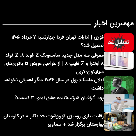
مهمترین اخبار
فوری | ادارات تهران فردا چهارشنبه ۷ مرداد ۱۴۰۵
تعطیل شد؟
معرفی سه مدل جدید سامسونگ Z فولد ۸، Z فولد
۸ اولترا و Z فلیپ ۸ | از طراحی عریض تا باتری‌های
سیلیکون-کربن
ایلان ماسک: پول در سال ۲۰۳۶ دیگر اهمیتی نخواهد
داشت
پویا گرافیان شرکت‌کننده عشق ابدی ۳ کیست؟
رقابت بازی رومیزی توربوشوت «دایکاپ» در کارستان
بهارستان برگزار شد + تصاویر