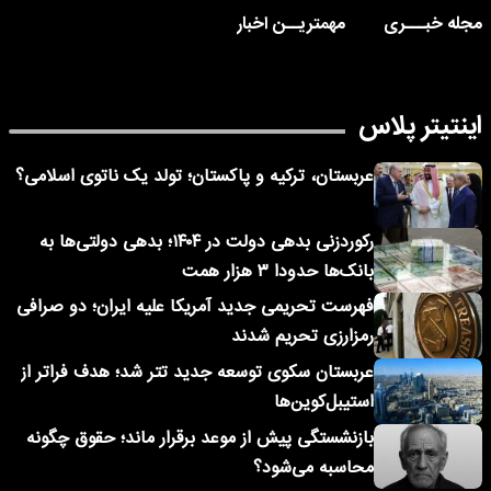
مجله خبـــری
مهمتریــن اخبار
اینتیتر پلاس
عربستان، ترکیه و پاکستان؛ تولد یک ناتوی اسلامی؟
رکوردزنی بدهی دولت در ۱۴۰۴؛ بدهی دولتی‌ها به
بانک‌ها حدودا ۳ هزار همت
فهرست تحریمی جدید آمریکا علیه ایران؛ دو صرافی
رمزارزی تحریم شدند
عربستان سکوی توسعه جدید تتر شد؛ هدف فراتر از
استیبل‌کوین‌ها
بازنشستگی پیش از موعد برقرار ماند؛ حقوق چگونه
محاسبه می‌شود؟