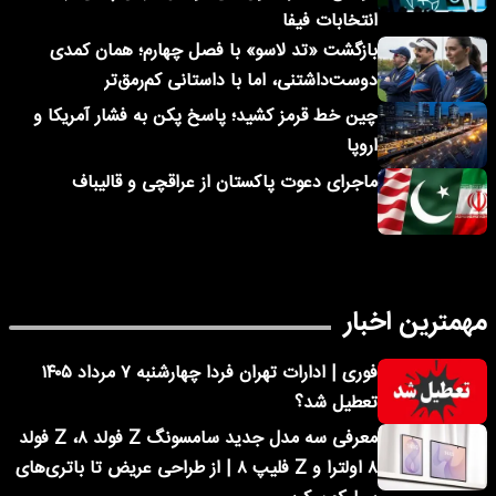
انتخابات فیفا
بازگشت «تد لاسو» با فصل چهارم؛ همان کمدی
دوست‌داشتنی، اما با داستانی کم‌رمق‌تر
چین خط قرمز کشید؛ پاسخ پکن به فشار آمریکا و
اروپا
ماجرای دعوت پاکستان از عراقچی و قالیباف
مهمترین اخبار
فوری | ادارات تهران فردا چهارشنبه ۷ مرداد ۱۴۰۵
تعطیل شد؟
معرفی سه مدل جدید سامسونگ Z فولد ۸، Z فولد
۸ اولترا و Z فلیپ ۸ | از طراحی عریض تا باتری‌های