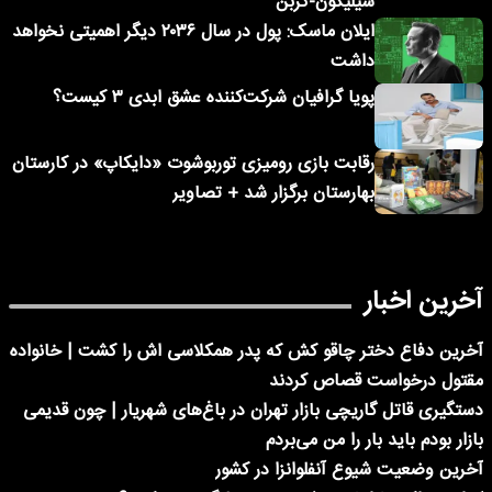
سیلیکون-کربن
ایلان ماسک: پول در سال ۲۰۳۶ دیگر اهمیتی نخواهد
داشت
پویا گرافیان شرکت‌کننده عشق ابدی ۳ کیست؟
رقابت بازی رومیزی توربوشوت «دایکاپ» در کارستان
بهارستان برگزار شد + تصاویر
آخرین اخبار
آخرین دفاع دختر چاقو کش که پدر همکلاسی اش را کشت | خانواده
مقتول درخواست قصاص کردند
دستگیری قاتل گاریچی بازار تهران در باغ‌های شهریار | چون قدیمی
بازار بودم باید بار را من می‌بردم
آخرین وضعیت شیوع آنفلوانزا در کشور