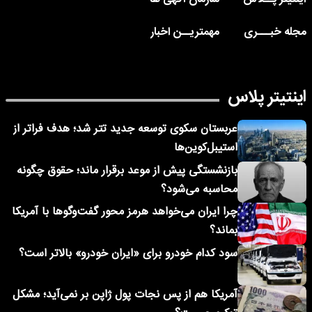
مجله خبـــری
مهمتریــن اخبار
اینتیتر پلاس
عربستان سکوی توسعه جدید تتر شد؛ هدف فراتر از
استیبل‌کوین‌ها
بازنشستگی پیش از موعد برقرار ماند؛ حقوق چگونه
محاسبه می‌شود؟
چرا ایران می‌خواهد هرمز محور گفت‌وگوها با آمریکا
بماند؟
سود کدام خودرو برای «ایران خودرو» بالاتر است؟
آمریکا هم از پس نجات پول ژاپن بر نمی‌آید؛ مشکل