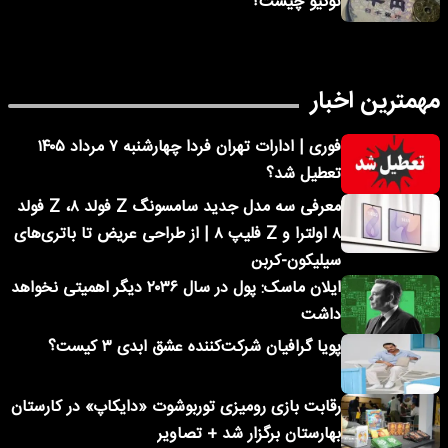
توکیو چیست؟
مهمترین اخبار
فوری | ادارات تهران فردا چهارشنبه ۷ مرداد ۱۴۰۵
تعطیل شد؟
معرفی سه مدل جدید سامسونگ Z فولد ۸، Z فولد
۸ اولترا و Z فلیپ ۸ | از طراحی عریض تا باتری‌های
سیلیکون-کربن
ایلان ماسک: پول در سال ۲۰۳۶ دیگر اهمیتی نخواهد
داشت
پویا گرافیان شرکت‌کننده عشق ابدی ۳ کیست؟
رقابت بازی رومیزی توربوشوت «دایکاپ» در کارستان
بهارستان برگزار شد + تصاویر