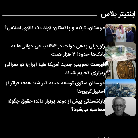
اینتیتر پلاس
عربستان، ترکیه و پاکستان؛ تولد یک ناتوی اسلامی؟
رکوردزنی بدهی دولت در ۱۴۰۴؛ بدهی دولتی‌ها به
بانک‌ها حدودا ۳ هزار همت
فهرست تحریمی جدید آمریکا علیه ایران؛ دو صرافی
رمزارزی تحریم شدند
عربستان سکوی توسعه جدید تتر شد؛ هدف فراتر از
استیبل‌کوین‌ها
بازنشستگی پیش از موعد برقرار ماند؛ حقوق چگونه
محاسبه می‌شود؟