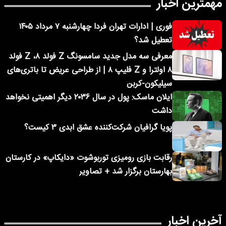
مهمترین اخبار
فوری | ادارات تهران فردا چهارشنبه ۷ مرداد ۱۴۰۵
تعطیل شد؟
معرفی سه مدل جدید سامسونگ Z فولد ۸، Z فولد
۸ اولترا و Z فلیپ ۸ | از طراحی عریض تا باتری‌های
سیلیکون-کربن
ایلان ماسک: پول در سال ۲۰۳۶ دیگر اهمیتی نخواهد
داشت
پویا گرافیان شرکت‌کننده عشق ابدی ۳ کیست؟
رقابت بازی رومیزی توربوشوت «دایکاپ» در کارستان
بهارستان برگزار شد + تصاویر
آخرین اخبار