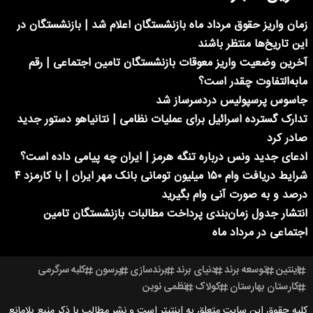
زمان واریز حقوق مرداد ماه بازنشستگان اعلام شد | بازنشستگان در
این تاریخ‌ها منتظر باشند
آخرین وضعیت واریز معوقات بازنشستگان تامین اجتماعی | رقم
مابه‌التفاوت چقدر است؟
جاسوس پرسپولیس دردسرساز شد
تدارک گسترده اسرائیل برای عملیات نظامی | نتانیاهو دستور جدید
صادر کرد
ادعای جدید ونس درباره تنگه هرمز | ایران چه پیامی داده است؟
شرایط دریافت وام ۱۵۰ میلیون تومانی بانک مهر ایران | با کارمزد ۴
درصد و به صورت آنی وام بگیرید
انتشار جدول زمان‌بندی پرداخت مطالبات بازنشستگان تامین
اجتماعی در مرداد ماه
اینتین
توسعه برند
دنیای برند
برندسازی
پرسون
کلبه سرگرمی
کارستان بهارستان
کولاک
نظمی نوین
کلیه حقوق این سایت متعلق به اینتیتر است و نشر مطالب با ذکر منبع بلامانع