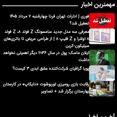
مهمترین اخبار
فوری | ادارات تهران فردا چهارشنبه ۷ مرداد ۱۴۰۵
تعطیل شد؟
معرفی سه مدل جدید سامسونگ Z فولد ۸، Z فولد
۸ اولترا و Z فلیپ ۸ | از طراحی عریض تا باتری‌های
سیلیکون-کربن
ایلان ماسک: پول در سال ۲۰۳۶ دیگر اهمیتی نخواهد
داشت
پویا گرافیان شرکت‌کننده عشق ابدی ۳ کیست؟
رقابت بازی رومیزی توربوشوت «دایکاپ» در کارستان
بهارستان برگزار شد + تصاویر