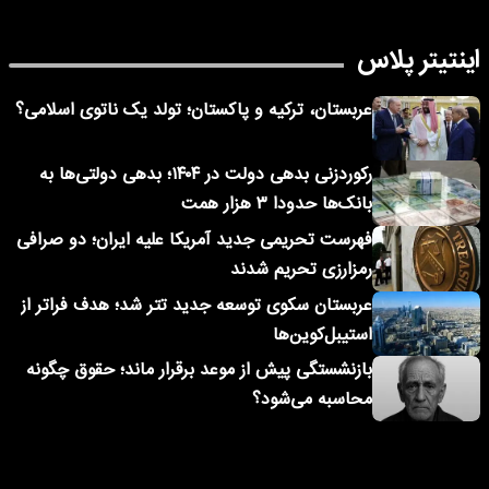
اینتیتر پلاس
عربستان، ترکیه و پاکستان؛ تولد یک ناتوی اسلامی؟
رکوردزنی بدهی دولت در ۱۴۰۴؛ بدهی دولتی‌ها به
بانک‌ها حدودا ۳ هزار همت
فهرست تحریمی جدید آمریکا علیه ایران؛ دو صرافی
رمزارزی تحریم شدند
عربستان سکوی توسعه جدید تتر شد؛ هدف فراتر از
استیبل‌کوین‌ها
بازنشستگی پیش از موعد برقرار ماند؛ حقوق چگونه
محاسبه می‌شود؟