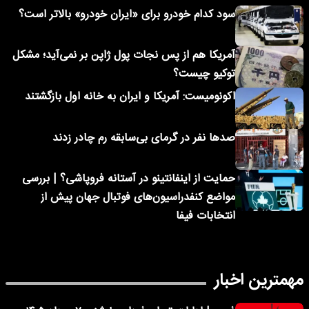
سود کدام خودرو برای «ایران خودرو» بالاتر است؟
آمریکا هم از پس نجات پول ژاپن بر نمی‌آید؛ مشکل
توکیو چیست؟
اکونومیست: آمریکا و ایران به خانه اول بازگشتند
صدها نفر در گرمای بی‌سابقه رم چادر زدند
حمایت از اینفانتینو در آستانه فروپاشی؟ | بررسی
مواضع کنفدراسیون‌های فوتبال جهان پیش از
انتخابات فیفا
مهمترین اخبار