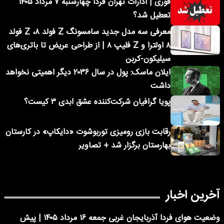
فوری | ادارات تهران فردا چهارشنبه ۷ مرداد ۱۴۰۵
تعطیل شد؟
معرفی سه مدل جدید سامسونگ Z فولد ۸، Z فولد
۸ اولترا و Z فلیپ ۸ | از طراحی عریض تا باتری‌های
سیلیکون-کربن
ایلان ماسک: پول در سال ۲۰۳۶ دیگر اهمیتی نخواهد
داشت
پویا گرافیان شرکت‌کننده عشق ابدی ۳ کیست؟
رقابت بازی رومیزی توربوشوت «دایکاپ» در کارستان
بهارستان برگزار شد + تصاویر
آخرین اخبار
وضعیت هوای فردا آذربایجان غربی جمعه ۱۶ مرداد ۱۴۰۵ | پیش