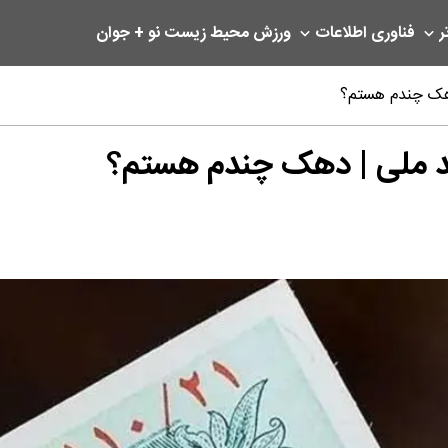
ر
فناوری اطلاعات
ورزش
محیط زیست
نو + جوان
دهک چندم هستم؟
 کد ملی | دهک چندم هستم؟