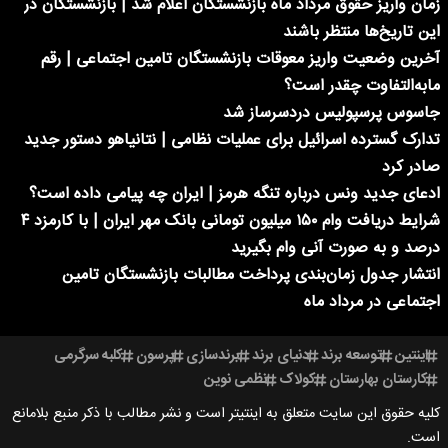
زمان واریز حقوق مرداد ماه بازنشستگان اعلام شد | بازنشستگان در
این تاریخ‌ها منتظر باشند
آخرین وضعیت واریز معوقات بازنشستگان تامین اجتماعی | رقم
مابه‌التفاوت چقدر است؟
جاسوس پرسپولیس دردسرساز شد
تدارک گسترده اسرائیل برای عملیات نظامی | نتانیاهو دستور جدید
صادر کرد
ادعای جدید ونس درباره تنگه هرمز | ایران چه پیامی داده است؟
شرایط دریافت وام ۱۵۰ میلیون تومانی بانک مهر ایران | با کارمزد ۴
درصد و به صورت آنی وام بگیرید
انتشار جدول زمان‌بندی پرداخت مطالبات بازنشستگان تامین
اجتماعی در مرداد ماه
اینتین
توسعه برند
دنیای برند
برندسازی
پرسون
کلبه سرگرمی
کارستان بهارستان
کولاک
نظمی نوین
کلیه حقوق این سایت متعلق به اینتیتر است و نشر مطالب با ذکر منبع بلامانع
است.