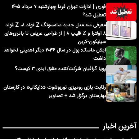
فوری | ادارات تهران فردا چهارشنبه ۷ مرداد ۱۴۰۵
تعطیل شد؟
معرفی سه مدل جدید سامسونگ Z فولد ۸، Z فولد
۸ اولترا و Z فلیپ ۸ | از طراحی عریض تا باتری‌های
سیلیکون-کربن
ایلان ماسک: پول در سال ۲۰۳۶ دیگر اهمیتی نخواهد
داشت
پویا گرافیان شرکت‌کننده عشق ابدی ۳ کیست؟
رقابت بازی رومیزی توربوشوت «دایکاپ» در کارستان
بهارستان برگزار شد + تصاویر
آخرین اخبار