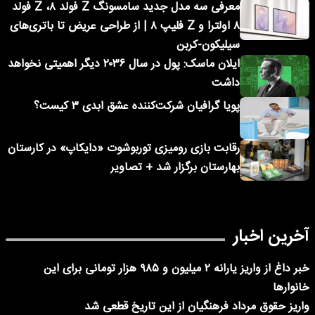
معرفی سه مدل جدید سامسونگ Z فولد ۸، Z فولد
۸ اولترا و Z فلیپ ۸ | از طراحی عریض تا باتری‌های
سیلیکون-کربن
ایلان ماسک: پول در سال ۲۰۳۶ دیگر اهمیتی نخواهد
داشت
پویا گرافیان شرکت‌کننده عشق ابدی ۳ کیست؟
رقابت بازی رومیزی توربوشوت «دایکاپ» در کارستان
بهارستان برگزار شد + تصاویر
آخرین اخبار
خبر داغ از واریز یارانه ۲ میلیون و ۹۸۵ هزار تومانی برای این
خانوارها
واریز حقوق مرداد فرهنگیان از این تاریخ قطعی شد