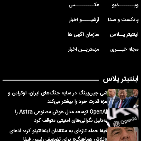
ویــــــــدیو
عکــــــــــس
پادکست و صدا
آرشیـــــو اخبار
اینتیتر پــلاس
سازمان آگهی ها
مجله خبـــری
مهمتریــن اخبار
اینتیتر پلاس
شی جین‌پینگ در سایه جنگ‌های ایران، اوکراین و
غزه قدرت خود را بیشتر می‌کند
OpenAI توسعه مدل هوش مصنوعی Astra را
به‌دلیل نگرانی‌های امنیتی متوقف کرد
فیفا حمله تازه‌ای به منتقدان اینفانتینو کرد؛ ادعای
«تلاش هماهنگ» برای تضعیف رئیس فیفا