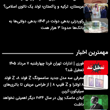
عربستان، ترکیه و پاکستان؛ تولد یک ناتوی اسلامی؟
رکوردزنی بدهی دولت در ۱۴۰۴؛ بدهی دولتی‌ها به
بانک‌ها حدودا ۳ هزار همت
مهمترین اخبار
فوری | ادارات تهران فردا چهارشنبه ۷ مرداد ۱۴۰۵
تعطیل شد؟
معرفی سه مدل جدید سامسونگ Z فولد ۸، Z فولد
۸ اولترا و Z فلیپ ۸ | از طراحی عریض تا باتری‌های
سیلیکون-کربن
ایلان ماسک: پول در سال ۲۰۳۶ دیگر اهمیتی نخواهد
داشت