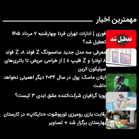
مهمترین اخبار
فوری | ادارات تهران فردا چهارشنبه ۷ مرداد ۱۴۰۵
تعطیل شد؟
معرفی سه مدل جدید سامسونگ Z فولد ۸، Z فولد
۸ اولترا و Z فلیپ ۸ | از طراحی عریض تا باتری‌های
سیلیکون-کربن
ایلان ماسک: پول در سال ۲۰۳۶ دیگر اهمیتی نخواهد
داشت
پویا گرافیان شرکت‌کننده عشق ابدی ۳ کیست؟
رقابت بازی رومیزی توربوشوت «دایکاپ» در کارستان
بهارستان برگزار شد + تصاویر