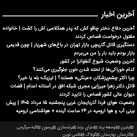
آخرین اخبار
آخرین دفاع دختر چاقو کش که پدر همکلاسی اش را کشت | خانواده
مقتول درخواست قصاص کردند
دستگیری قاتل گاریچی بازار تهران در باغ‌های شهریار | چون قدیمی
بازار بودم باید بار را من می‌بردم
آخرین وضعیت شیوع آنفلوانزا در کشور
کدام خوراکی‌ها از لخته شدن خون جلوگیری می‌کنند؟
چرا اکثر چشم‌پزشکان «عینکی» هستند؟ | لیزیک؛ بله یا خیر؟
قاتل دکتر زهرا میرزایی مجری شبکه افق در آستانه اعدام | قضات
دیوان عالی کشور قصاص را تایید کردند
وضعیت هوای فردا آذربایجان غربی پنجشنبه ۱۵ مرداد ۱۴۰۵ | پیش
بینی آب و هوا ارومیه در ۲۴ ساعت آینده + هواشناسی ارومیه
اینتین
توسعه برند
دنیای برند
برندسازی
پرسون
کلبه سرگرمی
کارستان بهارستان
کولاک
نظمی نوین