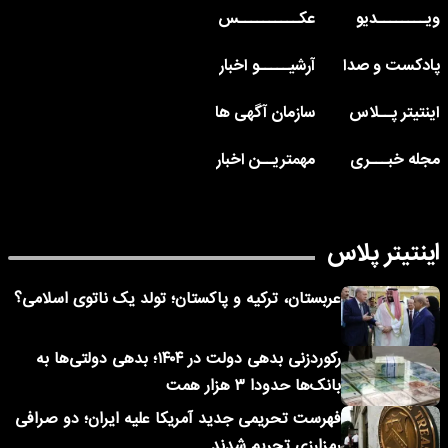
ویــــــــدیو
عکــــــــــس
پادکست و صدا
آرشیـــــو اخبار
اینتیتر پــلاس
سازمان آگهی ها
مجله خبـــری
مهمتریــن اخبار
اینتیتر پلاس
عربستان، ترکیه و پاکستان؛ تولد یک ناتوی اسلامی؟
رکوردزنی بدهی دولت در ۱۴۰۴؛ بدهی دولتی‌ها به
بانک‌ها حدودا ۳ هزار همت
فهرست تحریمی جدید آمریکا علیه ایران؛ دو صرافی
رمزارزی تحریم شدند