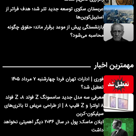
عربستان سکوی توسعه جدید تتر شد؛ هدف فراتر از
استیبل‌کوین‌ها
بازنشستگی پیش از موعد برقرار ماند؛ حقوق چگونه
محاسبه می‌شود؟
مهمترین اخبار
فوری | ادارات تهران فردا چهارشنبه ۷ مرداد ۱۴۰۵
تعطیل شد؟
معرفی سه مدل جدید سامسونگ Z فولد ۸، Z فولد
۸ اولترا و Z فلیپ ۸ | از طراحی عریض تا باتری‌های
سیلیکون-کربن
ایلان ماسک: پول در سال ۲۰۳۶ دیگر اهمیتی نخواهد
داشت