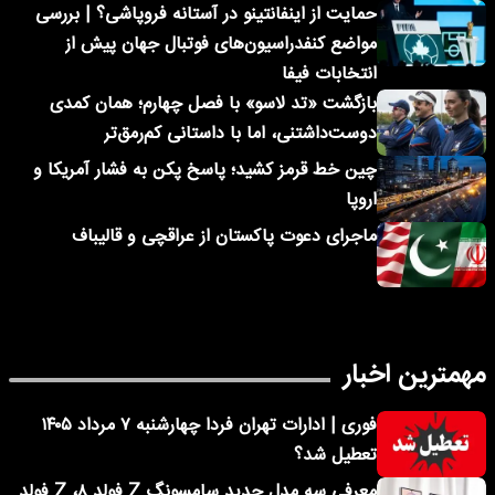
حمایت از اینفانتینو در آستانه فروپاشی؟ | بررسی
مواضع کنفدراسیون‌های فوتبال جهان پیش از
انتخابات فیفا
بازگشت «تد لاسو» با فصل چهارم؛ همان کمدی
دوست‌داشتنی، اما با داستانی کم‌رمق‌تر
چین خط قرمز کشید؛ پاسخ پکن به فشار آمریکا و
اروپا
ماجرای دعوت پاکستان از عراقچی و قالیباف
مهمترین اخبار
فوری | ادارات تهران فردا چهارشنبه ۷ مرداد ۱۴۰۵
تعطیل شد؟
معرفی سه مدل جدید سامسونگ Z فولد ۸، Z فولد