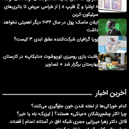
۸ اولترا و Z فلیپ ۸ | از طراحی عریض تا باتری‌های
سیلیکون-کربن
ایلان ماسک: پول در سال ۲۰۳۶ دیگر اهمیتی نخواهد
داشت
پویا گرافیان شرکت‌کننده عشق ابدی ۳ کیست؟
رقابت بازی رومیزی توربوشوت «دایکاپ» در کارستان
بهارستان برگزار شد + تصاویر
آخرین اخبار
کدام خوراکی‌ها از لخته شدن خون جلوگیری می‌کنند؟
چرا اکثر چشم‌پزشکان «عینکی» هستند؟ | لیزیک؛ بله یا خیر؟
قاتل دکتر زهرا میرزایی مجری شبکه افق در آستانه اعدام | قضات