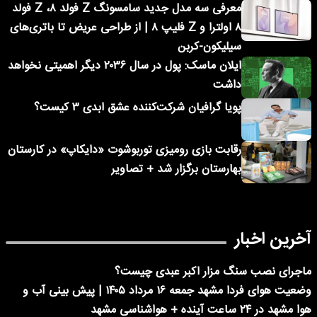
معرفی سه مدل جدید سامسونگ Z فولد ۸، Z فولد
۸ اولترا و Z فلیپ ۸ | از طراحی عریض تا باتری‌های
سیلیکون-کربن
ایلان ماسک: پول در سال ۲۰۳۶ دیگر اهمیتی نخواهد
داشت
پویا گرافیان شرکت‌کننده عشق ابدی ۳ کیست؟
رقابت بازی رومیزی توربوشوت «دایکاپ» در کارستان
بهارستان برگزار شد + تصاویر
آخرین اخبار
ماجرای نصب سنگ مزار اکبر عبدی چیست؟
وضعیت هوای فردا مشهد جمعه ۱۶ مرداد ۱۴۰۵ | پیش بینی آب و
هوا مشهد در ۲۴ ساعت آینده + هواشناسی مشهد