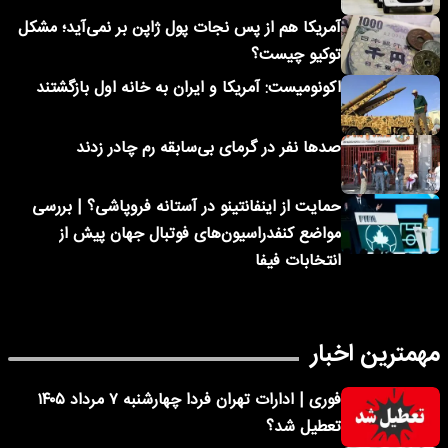
آمریکا هم از پس نجات پول ژاپن بر نمی‌آید؛ مشکل
توکیو چیست؟
اکونومیست: آمریکا و ایران به خانه اول بازگشتند
صدها نفر در گرمای بی‌سابقه رم چادر زدند
حمایت از اینفانتینو در آستانه فروپاشی؟ | بررسی
مواضع کنفدراسیون‌های فوتبال جهان پیش از
انتخابات فیفا
مهمترین اخبار
فوری | ادارات تهران فردا چهارشنبه ۷ مرداد ۱۴۰۵
تعطیل شد؟