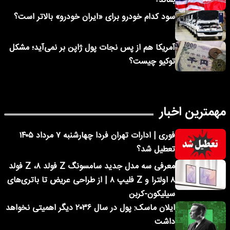
بماند؟
سود کدام خودرو برای «ایران خودرو» بالاتر است؟
آمریکا هم از پس نجات پول ژاپن بر نمی‌آید؛ مشکل
توکیو چیست؟
مهمترین اخبار
فوری | ادارات تهران فردا چهارشنبه ۷ مرداد ۱۴۰۵
تعطیل شد؟
معرفی سه مدل جدید سامسونگ Z فولد ۸، Z فولد
۸ اولترا و Z فلیپ ۸ | از طراحی عریض تا باتری‌های
سیلیکون-کربن
ایلان ماسک: پول در سال ۲۰۳۶ دیگر اهمیتی نخواهد
داشت