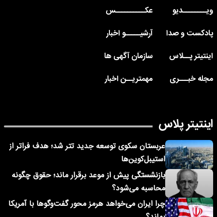
ویــــــــدیو
عکــــــــــس
پادکست و صدا
آرشیـــــو اخبار
اینتیتر پــلاس
سازمان آگهی ها
مجله خبـــری
مهمتریــن اخبار
اینتیتر پلاس
عربستان سکوی توسعه جدید تتر شد؛ هدف فراتر از
استیبل‌کوین‌ها
بازنشستگی پیش از موعد برقرار ماند؛ حقوق چگونه
محاسبه می‌شود؟
چرا ایران می‌خواهد هرمز محور گفت‌وگوها با آمریکا