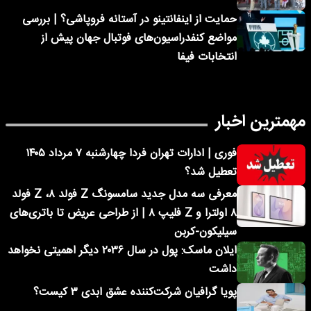
حمایت از اینفانتینو در آستانه فروپاشی؟ | بررسی
مواضع کنفدراسیون‌های فوتبال جهان پیش از
انتخابات فیفا
مهمترین اخبار
فوری | ادارات تهران فردا چهارشنبه ۷ مرداد ۱۴۰۵
تعطیل شد؟
معرفی سه مدل جدید سامسونگ Z فولد ۸، Z فولد
۸ اولترا و Z فلیپ ۸ | از طراحی عریض تا باتری‌های
سیلیکون-کربن
ایلان ماسک: پول در سال ۲۰۳۶ دیگر اهمیتی نخواهد
داشت
پویا گرافیان شرکت‌کننده عشق ابدی ۳ کیست؟