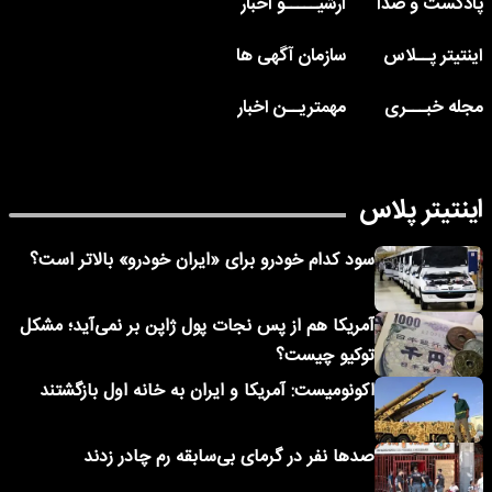
پادکست و صدا
آرشیـــــو اخبار
اینتیتر پــلاس
سازمان آگهی ها
مجله خبـــری
مهمتریــن اخبار
اینتیتر پلاس
سود کدام خودرو برای «ایران خودرو» بالاتر است؟
آمریکا هم از پس نجات پول ژاپن بر نمی‌آید؛ مشکل
توکیو چیست؟
اکونومیست: آمریکا و ایران به خانه اول بازگشتند
صدها نفر در گرمای بی‌سابقه رم چادر زدند