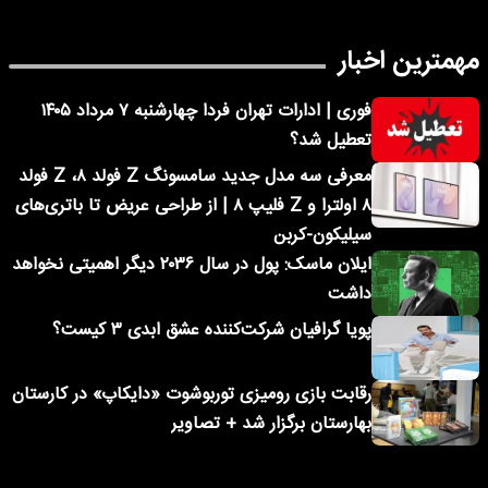
مهمترین اخبار
فوری | ادارات تهران فردا چهارشنبه ۷ مرداد ۱۴۰۵
تعطیل شد؟
معرفی سه مدل جدید سامسونگ Z فولد ۸، Z فولد
۸ اولترا و Z فلیپ ۸ | از طراحی عریض تا باتری‌های
سیلیکون-کربن
ایلان ماسک: پول در سال ۲۰۳۶ دیگر اهمیتی نخواهد
داشت
پویا گرافیان شرکت‌کننده عشق ابدی ۳ کیست؟
رقابت بازی رومیزی توربوشوت «دایکاپ» در کارستان
بهارستان برگزار شد + تصاویر