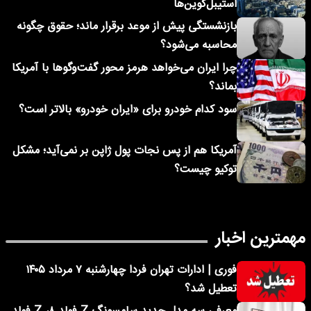
استیبل‌کوین‌ها
بازنشستگی پیش از موعد برقرار ماند؛ حقوق چگونه
محاسبه می‌شود؟
چرا ایران می‌خواهد هرمز محور گفت‌وگوها با آمریکا
بماند؟
سود کدام خودرو برای «ایران خودرو» بالاتر است؟
آمریکا هم از پس نجات پول ژاپن بر نمی‌آید؛ مشکل
توکیو چیست؟
مهمترین اخبار
فوری | ادارات تهران فردا چهارشنبه ۷ مرداد ۱۴۰۵
تعطیل شد؟