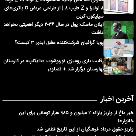
معرفی سه مدل جدید سامسونگ Z فولد ۸، Z فولد
۸ اولترا و Z فلیپ ۸ | از طراحی عریض تا باتری‌های
سیلیکون-کربن
ایلان ماسک: پول در سال ۲۰۳۶ دیگر اهمیتی نخواهد
داشت
پویا گرافیان شرکت‌کننده عشق ابدی ۳ کیست؟
رقابت بازی رومیزی توربوشوت «دایکاپ» در کارستان
بهارستان برگزار شد + تصاویر
آخرین اخبار
خبر داغ از واریز یارانه ۲ میلیون و ۹۸۵ هزار تومانی برای این
خانوارها
واریز حقوق مرداد فرهنگیان از این تاریخ قطعی شد