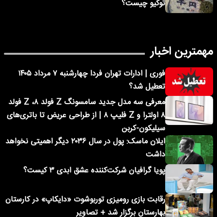
توکیو چیست؟
مهمترین اخبار
فوری | ادارات تهران فردا چهارشنبه ۷ مرداد ۱۴۰۵
تعطیل شد؟
معرفی سه مدل جدید سامسونگ Z فولد ۸، Z فولد
۸ اولترا و Z فلیپ ۸ | از طراحی عریض تا باتری‌های
سیلیکون-کربن
ایلان ماسک: پول در سال ۲۰۳۶ دیگر اهمیتی نخواهد
داشت
پویا گرافیان شرکت‌کننده عشق ابدی ۳ کیست؟
رقابت بازی رومیزی توربوشوت «دایکاپ» در کارستان
بهارستان برگزار شد + تصاویر