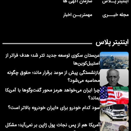
اینتیتر پــلاس
سازمان آگهی ها
مجله خبـــری
مهمتریــن اخبار
اینتیتر پلاس
عربستان سکوی توسعه جدید تتر شد؛ هدف فراتر از
استیبل‌کوین‌ها
بازنشستگی پیش از موعد برقرار ماند؛ حقوق چگونه
محاسبه می‌شود؟
چرا ایران می‌خواهد هرمز محور گفت‌وگوها با آمریکا
بماند؟
سود کدام خودرو برای «ایران خودرو» بالاتر است؟
آمریکا هم از پس نجات پول ژاپن بر نمی‌آید؛ مشکل