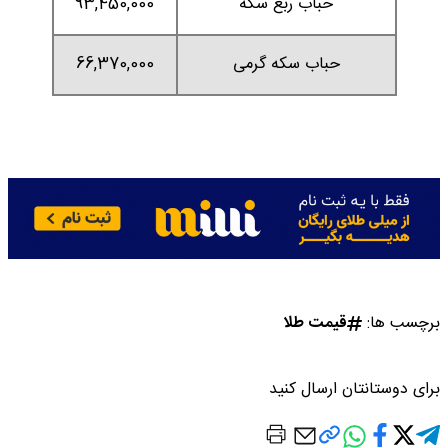
حباب ربع سکه
93,450,000
حباب سکه گرمی
66,370,000
برچسب ها:
قیمت طلا
برای دوستانتان ارسال کنید