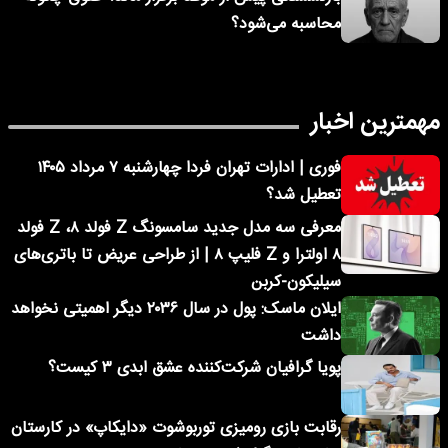
محاسبه می‌شود؟
مهمترین اخبار
فوری | ادارات تهران فردا چهارشنبه ۷ مرداد ۱۴۰۵
تعطیل شد؟
معرفی سه مدل جدید سامسونگ Z فولد ۸، Z فولد
۸ اولترا و Z فلیپ ۸ | از طراحی عریض تا باتری‌های
سیلیکون-کربن
ایلان ماسک: پول در سال ۲۰۳۶ دیگر اهمیتی نخواهد
داشت
پویا گرافیان شرکت‌کننده عشق ابدی ۳ کیست؟
رقابت بازی رومیزی توربوشوت «دایکاپ» در کارستان