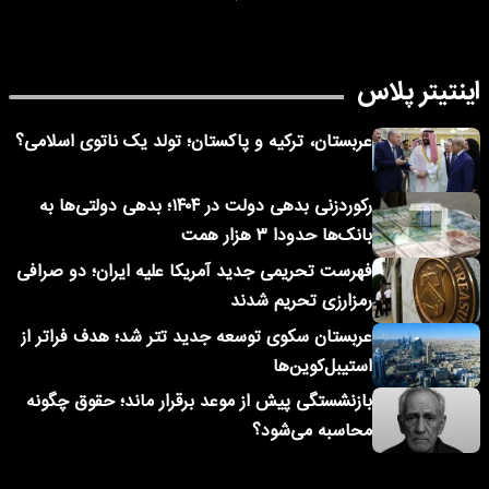
اینتیتر پلاس
عربستان، ترکیه و پاکستان؛ تولد یک ناتوی اسلامی؟
رکوردزنی بدهی دولت در ۱۴۰۴؛ بدهی دولتی‌ها به
بانک‌ها حدودا ۳ هزار همت
فهرست تحریمی جدید آمریکا علیه ایران؛ دو صرافی
رمزارزی تحریم شدند
عربستان سکوی توسعه جدید تتر شد؛ هدف فراتر از
استیبل‌کوین‌ها
بازنشستگی پیش از موعد برقرار ماند؛ حقوق چگونه
محاسبه می‌شود؟