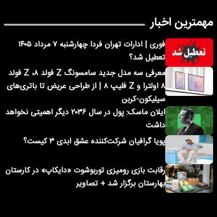
مهمترین اخبار
فوری | ادارات تهران فردا چهارشنبه ۷ مرداد ۱۴۰۵
تعطیل شد؟
معرفی سه مدل جدید سامسونگ Z فولد ۸، Z فولد
۸ اولترا و Z فلیپ ۸ | از طراحی عریض تا باتری‌های
سیلیکون-کربن
ایلان ماسک: پول در سال ۲۰۳۶ دیگر اهمیتی نخواهد
داشت
پویا گرافیان شرکت‌کننده عشق ابدی ۳ کیست؟
رقابت بازی رومیزی توربوشوت «دایکاپ» در کارستان
بهارستان برگزار شد + تصاویر