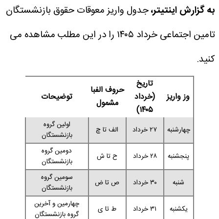
به گزارش اینتیتر،
جدول واریز معوقات حقوق بازنشستگان
تامین اجتماعی خرداد ۱۴۰۵ را در این مطلب مشاهده می
کنید.
تاریخ
حروف الفبا
وز واریز
(خرداد
توضیحات
مشمول
۱۴۰۵)
اولین گروه
چهارشنبه
۲۷ خرداد
الف تا چ
بازنشستگان
دومین گروه
پنجشنبه
۲۸ خرداد
ح تا ش
بازنشستگان
سومین گروه
شنبه
۳۰ خرداد
ص تا ض
بازنشستگان
چهارمین و آخرین
یکشنبه
۳۱ خرداد
ط تا ی
گروه بازنشستگان