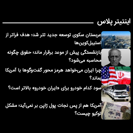
اینتیتر پلاس
عربستان سکوی توسعه جدید تتر شد؛ هدف فراتر از
استیبل‌کوین‌ها
بازنشستگی پیش از موعد برقرار ماند؛ حقوق چگونه
محاسبه می‌شود؟
چرا ایران می‌خواهد هرمز محور گفت‌وگوها با آمریکا
بماند؟
سود کدام خودرو برای «ایران خودرو» بالاتر است؟
آمریکا هم از پس نجات پول ژاپن بر نمی‌آید؛ مشکل
توکیو چیست؟