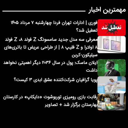
مهمترین اخبار
فوری | ادارات تهران فردا چهارشنبه ۷ مرداد ۱۴۰۵
تعطیل شد؟
معرفی سه مدل جدید سامسونگ Z فولد ۸، Z فولد
۸ اولترا و Z فلیپ ۸ | از طراحی عریض تا باتری‌های
سیلیکون-کربن
ایلان ماسک: پول در سال ۲۰۳۶ دیگر اهمیتی نخواهد
داشت
پویا گرافیان شرکت‌کننده عشق ابدی ۳ کیست؟
رقابت بازی رومیزی توربوشوت «دایکاپ» در کارستان
بهارستان برگزار شد + تصاویر