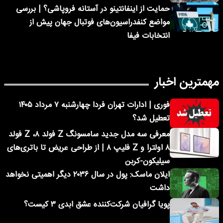
حمایت از اینفانتینو در آستانه فروپاشی؟ | بررسی
مواضع کنفدراسیون‌های فوتبال جهان پیش از
انتخابات فیفا
مهمترین اخبار
فوری | ادارات تهران فردا چهارشنبه ۷ مرداد ۱۴۰۵
تعطیل شد؟
معرفی سه مدل جدید سامسونگ Z فولد ۸، Z فولد
۸ اولترا و Z فلیپ ۸ | از طراحی عریض تا باتری‌های
سیلیکون-کربن
ایلان ماسک: پول در سال ۲۰۳۶ دیگر اهمیتی نخواهد
داشت
پویا گرافیان شرکت‌کننده عشق ابدی ۳ کیست؟