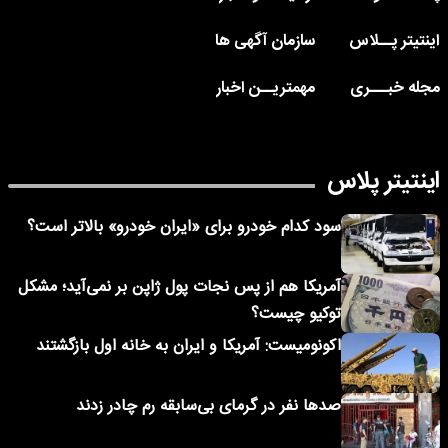
اینتیتر پــلاس
سازمان آگهی ها
مجله خبـــری
مهمتریــن اخبار
اینتیتر پلاس
سود کدام خودرو برای «ایران خودرو» بالاتر است؟
آمریکا هم از پس نجات پول ژاپن بر نمی‌آید؛ مشکل
توکیو چیست؟
اکونومیست: آمریکا و ایران به خانه اول بازگشتند
صدها نفر در گرمای بی‌سابقه رم چادر زدند