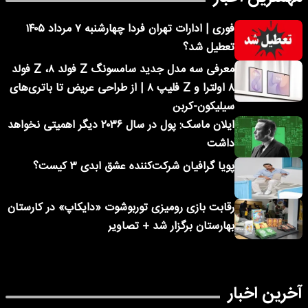
فوری | ادارات تهران فردا چهارشنبه ۷ مرداد ۱۴۰۵
تعطیل شد؟
معرفی سه مدل جدید سامسونگ Z فولد ۸، Z فولد
۸ اولترا و Z فلیپ ۸ | از طراحی عریض تا باتری‌های
سیلیکون-کربن
ایلان ماسک: پول در سال ۲۰۳۶ دیگر اهمیتی نخواهد
داشت
پویا گرافیان شرکت‌کننده عشق ابدی ۳ کیست؟
رقابت بازی رومیزی توربوشوت «دایکاپ» در کارستان
بهارستان برگزار شد + تصاویر
آخرین اخبار