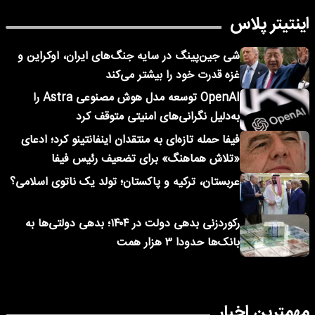
اینتیتر پلاس
شی جین‌پینگ در سایه جنگ‌های ایران، اوکراین و
غزه قدرت خود را بیشتر می‌کند
OpenAI توسعه مدل هوش مصنوعی Astra را
به‌دلیل نگرانی‌های امنیتی متوقف کرد
فیفا حمله تازه‌ای به منتقدان اینفانتینو کرد؛ ادعای
«تلاش هماهنگ» برای تضعیف رئیس فیفا
عربستان، ترکیه و پاکستان؛ تولد یک ناتوی اسلامی؟
رکوردزنی بدهی دولت در ۱۴۰۴؛ بدهی دولتی‌ها به
بانک‌ها حدودا ۳ هزار همت
مهمترین اخبار