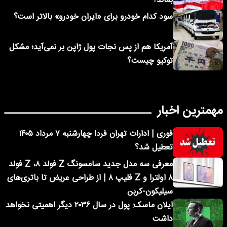
بماند؟
سود کدام خودرو برای «ایران خودرو» بالاتر است؟
آمریکا هم از پس نجات پول ژاپن بر نمی‌آید؛ مشکل
توکیو چیست؟
مهمترین اخبار
فوری | ادارات تهران فردا چهارشنبه ۷ مرداد ۱۴۰۵
تعطیل شد؟
معرفی سه مدل جدید سامسونگ Z فولد ۸، Z فولد
۸ اولترا و Z فلیپ ۸ | از طراحی عریض تا باتری‌های
سیلیکون-کربن
ایلان ماسک: پول در سال ۲۰۳۶ دیگر اهمیتی نخواهد
داشت