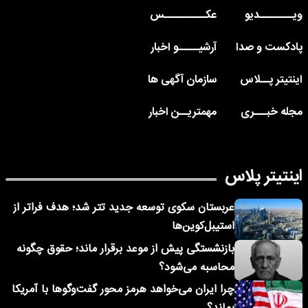
ویــــــــدیو
عکــــــــــس
پادکست و صدا
آرشیـــــو اخبار
اینتیتر پــلاس
سازمان آگهی ها
مجله خبـــری
مهمتریــن اخبار
اینتیتر پلاس
عربستان سکوی توسعه جدید تتر شد؛ هدف فراتر از
استیبل‌کوین‌ها
بازنشستگی پیش از موعد برقرار ماند؛ حقوق چگونه
محاسبه می‌شود؟
چرا ایران می‌خواهد هرمز محور گفت‌وگوها با آمریکا