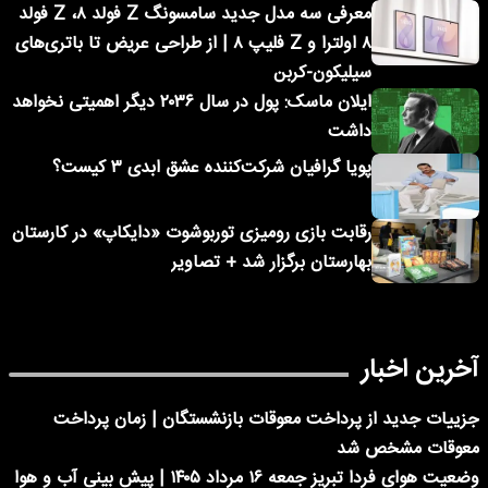
معرفی سه مدل جدید سامسونگ Z فولد ۸، Z فولد
۸ اولترا و Z فلیپ ۸ | از طراحی عریض تا باتری‌های
سیلیکون-کربن
ایلان ماسک: پول در سال ۲۰۳۶ دیگر اهمیتی نخواهد
داشت
پویا گرافیان شرکت‌کننده عشق ابدی ۳ کیست؟
رقابت بازی رومیزی توربوشوت «دایکاپ» در کارستان
بهارستان برگزار شد + تصاویر
آخرین اخبار
جزییات جدید از پرداخت معوقات بازنشستگان | زمان پرداخت
معوقات مشخص شد
وضعیت هوای فردا تبریز جمعه ۱۶ مرداد ۱۴۰۵ | پیش بینی آب و هوا