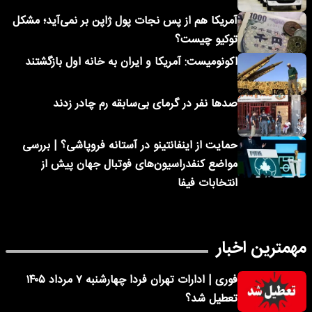
آمریکا هم از پس نجات پول ژاپن بر نمی‌آید؛ مشکل
توکیو چیست؟
اکونومیست: آمریکا و ایران به خانه اول بازگشتند
صدها نفر در گرمای بی‌سابقه رم چادر زدند
حمایت از اینفانتینو در آستانه فروپاشی؟ | بررسی
مواضع کنفدراسیون‌های فوتبال جهان پیش از
انتخابات فیفا
مهمترین اخبار
فوری | ادارات تهران فردا چهارشنبه ۷ مرداد ۱۴۰۵
تعطیل شد؟