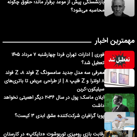
بازنشستگی پیش از موعد برقرار ماند؛ حقوق چگونه
محاسبه می‌شود؟
مهمترین اخبار
فوری | ادارات تهران فردا چهارشنبه ۷ مرداد ۱۴۰۵
تعطیل شد؟
معرفی سه مدل جدید سامسونگ Z فولد ۸، Z فولد
۸ اولترا و Z فلیپ ۸ | از طراحی عریض تا باتری‌های
سیلیکون-کربن
ایلان ماسک: پول در سال ۲۰۳۶ دیگر اهمیتی نخواهد
داشت
پویا گرافیان شرکت‌کننده عشق ابدی ۳ کیست؟
رقابت بازی رومیزی توربوشوت «دایکاپ» در کارستان