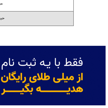
حب
حبا