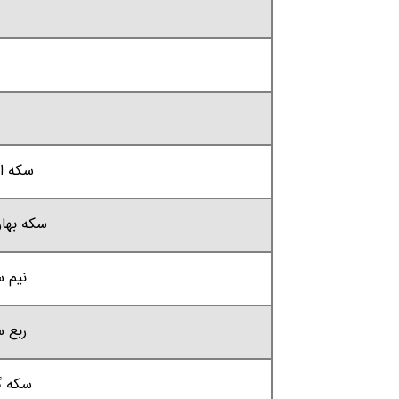
سکه ا
سکه بها
نیم 
ربع 
سکه گ