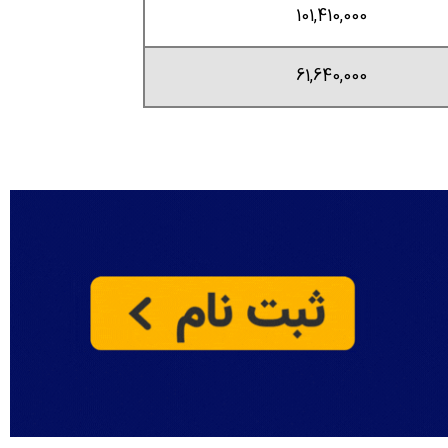
101,410,000
61,640,000