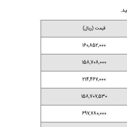
قیمت (ریال)
160,852,000
158,708,000
214,467,000
158,707,530
697,780,000