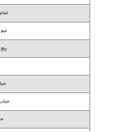
تمام 
نیم 
ربع 
حبا
حباب 
حب