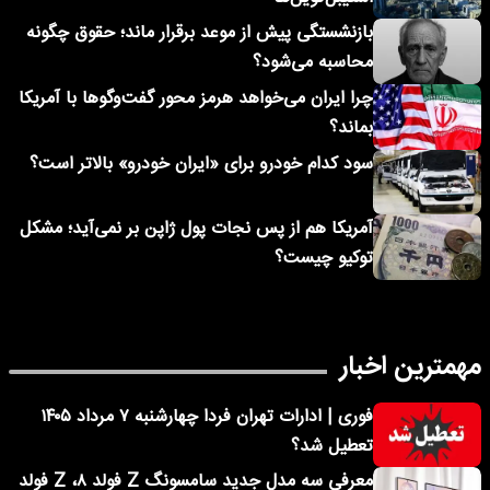
بازنشستگی پیش از موعد برقرار ماند؛ حقوق چگونه
محاسبه می‌شود؟
چرا ایران می‌خواهد هرمز محور گفت‌وگوها با آمریکا
بماند؟
سود کدام خودرو برای «ایران خودرو» بالاتر است؟
آمریکا هم از پس نجات پول ژاپن بر نمی‌آید؛ مشکل
توکیو چیست؟
مهمترین اخبار
فوری | ادارات تهران فردا چهارشنبه ۷ مرداد ۱۴۰۵
تعطیل شد؟
معرفی سه مدل جدید سامسونگ Z فولد ۸، Z فولد