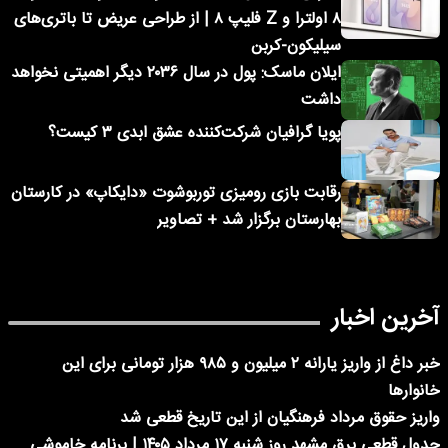
۸ اولترا و Z فلیپ ۸ | از طراحی عریض تا باتری‌های
سیلیکون-کربن
ایلان ماسک: پول در سال ۲۰۳۶ دیگر اهمیتی نخواهد
داشت
پویا گرافیان شرکت‌کننده عشق ابدی ۳ کیست؟
رقابت بازی رومیزی توربوشوت «دایکاپ» در کارستان
بهارستان برگزار شد + تصاویر
آخرین اخبار
خبر داغ از واریز یارانه ۲ میلیون و ۹۸۵ هزار تومانی برای این
خانوارها
واریز حقوق مرداد فرهنگیان از این تاریخ قطعی شد
جدول قطعی برق مشهد روز شنبه ۱۷ مرداد ۱۴۰۵ | برنامه خاموشی