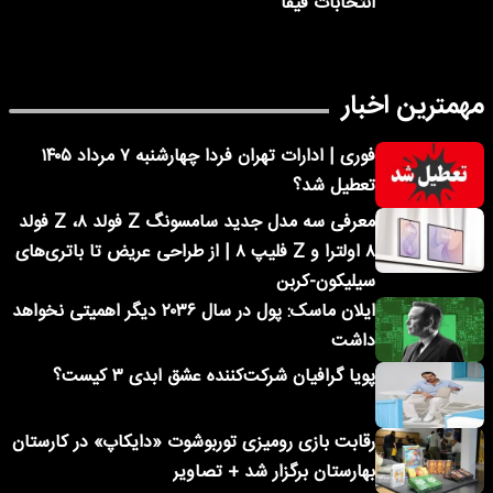
انتخابات فیفا
مهمترین اخبار
فوری | ادارات تهران فردا چهارشنبه ۷ مرداد ۱۴۰۵
تعطیل شد؟
معرفی سه مدل جدید سامسونگ Z فولد ۸، Z فولد
۸ اولترا و Z فلیپ ۸ | از طراحی عریض تا باتری‌های
سیلیکون-کربن
ایلان ماسک: پول در سال ۲۰۳۶ دیگر اهمیتی نخواهد
داشت
پویا گرافیان شرکت‌کننده عشق ابدی ۳ کیست؟
رقابت بازی رومیزی توربوشوت «دایکاپ» در کارستان
بهارستان برگزار شد + تصاویر