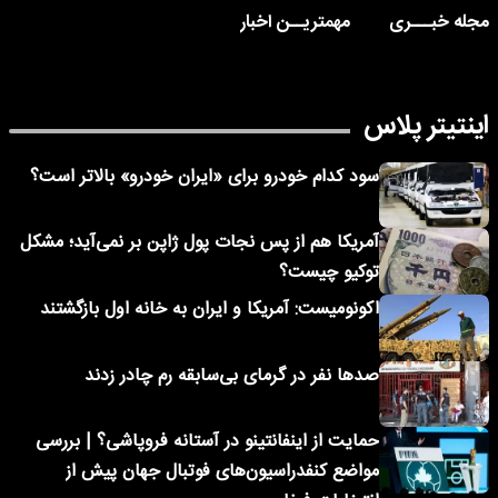
مجله خبـــری
مهمتریــن اخبار
اینتیتر پلاس
سود کدام خودرو برای «ایران خودرو» بالاتر است؟
آمریکا هم از پس نجات پول ژاپن بر نمی‌آید؛ مشکل
توکیو چیست؟
اکونومیست: آمریکا و ایران به خانه اول بازگشتند
صدها نفر در گرمای بی‌سابقه رم چادر زدند
حمایت از اینفانتینو در آستانه فروپاشی؟ | بررسی
مواضع کنفدراسیون‌های فوتبال جهان پیش از