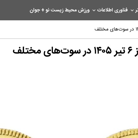
ر
فناوری اطلاعات
ورزش
محیط زیست
نو + جوان
لف