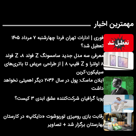
مهمترین اخبار
فوری | ادارات تهران فردا چهارشنبه ۷ مرداد ۱۴۰۵
تعطیل شد؟
معرفی سه مدل جدید سامسونگ Z فولد ۸، Z فولد
۸ اولترا و Z فلیپ ۸ | از طراحی عریض تا باتری‌های
سیلیکون-کربن
ایلان ماسک: پول در سال ۲۰۳۶ دیگر اهمیتی نخواهد
داشت
پویا گرافیان شرکت‌کننده عشق ابدی ۳ کیست؟
رقابت بازی رومیزی توربوشوت «دایکاپ» در کارستان
بهارستان برگزار شد + تصاویر