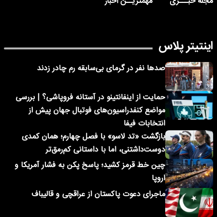
مجله خبـــری
مهمتریــن اخبار
اینتیتر پلاس
صدها نفر در گرمای بی‌سابقه رم چادر زدند
حمایت از اینفانتینو در آستانه فروپاشی؟ | بررسی
مواضع کنفدراسیون‌های فوتبال جهان پیش از
انتخابات فیفا
بازگشت «تد لاسو» با فصل چهارم؛ همان کمدی
دوست‌داشتنی، اما با داستانی کم‌رمق‌تر
چین خط قرمز کشید؛ پاسخ پکن به فشار آمریکا و
اروپا
ماجرای دعوت پاکستان از عراقچی و قالیباف