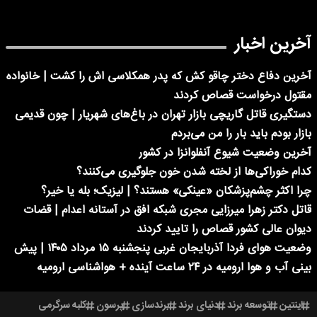
آخرین اخبار
آخرین دفاع دختر چاقو کش که پدر همکلاسی اش را کشت | خانواده
مقتول درخواست قصاص کردند
دستگیری قاتل گاریچی بازار تهران در باغ‌های شهریار | چون قدیمی
بازار بودم باید بار را من می‌بردم
آخرین وضعیت شیوع آنفلوانزا در کشور
کدام خوراکی‌ها از لخته شدن خون جلوگیری می‌کنند؟
چرا اکثر چشم‌پزشکان «عینکی» هستند؟ | لیزیک؛ بله یا خیر؟
قاتل دکتر زهرا میرزایی مجری شبکه افق در آستانه اعدام | قضات
دیوان عالی کشور قصاص را تایید کردند
وضعیت هوای فردا آذربایجان غربی پنجشنبه ۱۵ مرداد ۱۴۰۵ | پیش
بینی آب و هوا ارومیه در ۲۴ ساعت آینده + هواشناسی ارومیه
اینتین
توسعه برند
دنیای برند
برندسازی
پرسون
کلبه سرگرمی