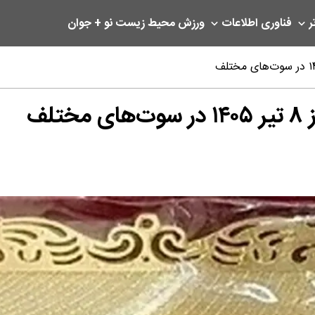
ر
فناوری اطلاعات
ورزش
محیط زیست
نو + جوان
لف