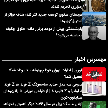
فهرست تحریمی جدید آمریکا علیه ایران؛ دو صرافی
رمزارزی تحریم شدند
عربستان سکوی توسعه جدید تتر شد؛ هدف فراتر از
استیبل‌کوین‌ها
بازنشستگی پیش از موعد برقرار ماند؛ حقوق چگونه
محاسبه می‌شود؟
مهمترین اخبار
فوری | ادارات تهران فردا چهارشنبه ۷ مرداد ۱۴۰۵
تعطیل شد؟
معرفی سه مدل جدید سامسونگ Z فولد ۸، Z فولد
۸ اولترا و Z فلیپ ۸ | از طراحی عریض تا باتری‌های
سیلیکون-کربن
ایلان ماسک: پول در سال ۲۰۳۶ دیگر اهمیتی نخواهد