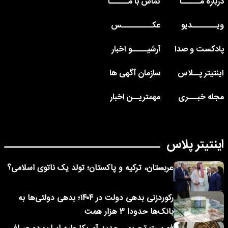
درباره مــــــا
تماس با مــــــا
ویــــــــدیو
عکــــــــــس
پادکست و صدا
آرشیـــــو اخبار
اینتیتر پــلاس
سازمان آگهی ها
مجله خبـــری
مهمتریــن اخبار
اینتیتر پلاس
عربستان، ترکیه و پاکستان؛ تولد یک ناتوی اسلامی؟
رکوردزنی بدهی دولت در ۱۴۰۴؛ بدهی دولتی‌ها به
بانک‌ها حدودا ۳ هزار همت